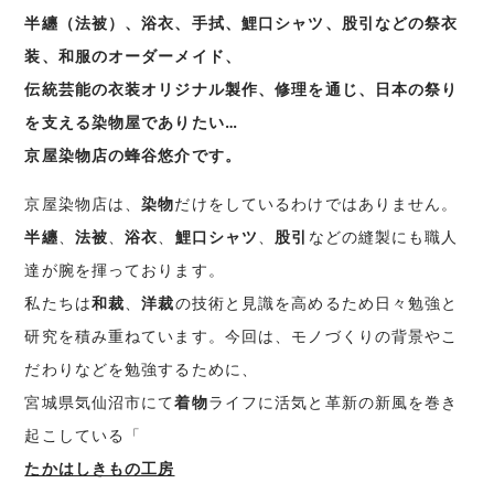
半纏（法被）、浴衣、手拭、鯉口シャツ、股引などの祭衣
装、和服のオーダーメイド、
伝統芸能の衣装オリジナル製作、修理を通じ、日本の祭り
を支える染物屋でありたい…
京屋染物店の蜂谷悠介です。
京屋染物店は、
染物
だけをしているわけではありません。
半纏
、
法被
、
浴衣
、
鯉口シャツ
、
股引
などの縫製にも職人
達が腕を揮っております。
私たちは
和裁
、
洋裁
の技術と見識を高めるため日々勉強と
研究を積み重ねています。今回は、モノづくりの背景やこ
だわりなどを勉強するために、
宮城県気仙沼市
にて
着物
ライフに活気と革新の新風を巻き
起こしている「
たかはしきもの工房