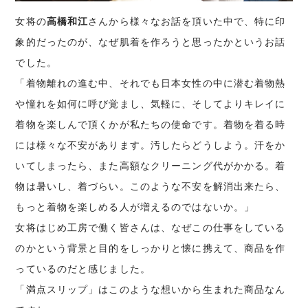
女将の
高橋和江
さんから様々なお話を頂いた中で、特に印
象的だったのが、なぜ肌着を作ろうと思ったかというお話
でした。
「着物離れの進む中、それでも日本女性の中に潜む着物熱
や憧れを如何に呼び覚まし、気軽に、そしてよりキレイに
着物を楽しんで頂くかが私たちの使命です。着物を着る時
には様々な不安があります。汚したらどうしよう。汗をか
いてしまったら、また高額なクリーニング代がかかる。着
物は暑いし、着づらい。このような不安を解消出来たら、
もっと着物を楽しめる人が増えるのではないか。」
女将はじめ工房で働く皆さんは、なぜこの仕事をしている
のかという背景と目的をしっかりと懐に携えて、商品を作
っているのだと感じました。
「満点スリップ」はこのような想いから生まれた商品なん