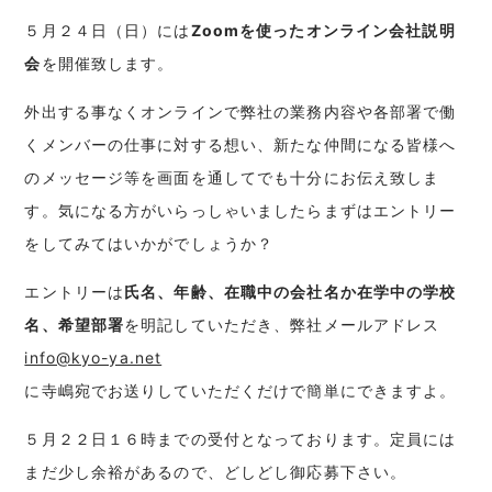
５月２４日（日）には
Zoomを使ったオンライン会社説明
会
を開催致します。
外出する事なくオンラインで弊社の業務内容や各部署で働
くメンバーの仕事に対する想い、新たな仲間になる皆様へ
のメッセージ等を画面を通してでも十分にお伝え致しま
す。気になる方がいらっしゃいましたらまずはエントリー
をしてみてはいかがでしょうか？
エントリーは
氏名、年齢、在職中の会社名か在学中の学校
名、希望部署
を明記していただき、弊社メールアドレス
info@kyo-ya.net
に寺嶋宛でお送りしていただくだけで簡単にできますよ。
５月２２日１６時までの受付となっております。定員には
まだ少し余裕があるので、どしどし御応募下さい。