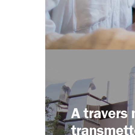
A travers 
transmett