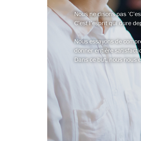
Nous ne disons pas ‘C’est
C’est l’esprit qui dure d
Nous essayons de compren
donner entière satisfacti
Dans ce but, nous nous e