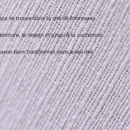
i se trouve dans la cité de Ichinoseki.
einture, le design et jusqu’à la confection.
avoir-faire traditionnel mais aussi des