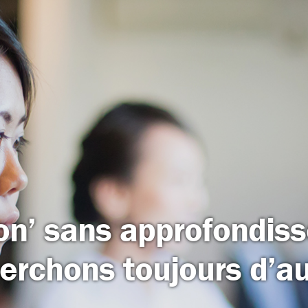
on’ sans approfondis
rchons toujours d’aut