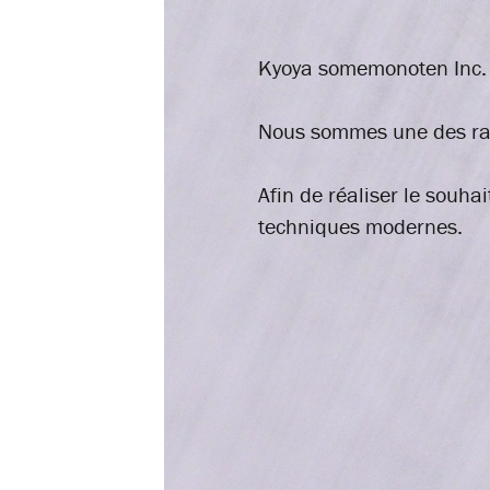
Kyoya somemonoten Inc. e
Nous sommes une des rares
Afin de réaliser le souha
techniques modernes.