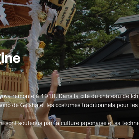
gine
Kyoya remonte à 1918. Dans la cité du château de Ichi
ono de Geisha et les costumes traditionnels pour les 
a sont soutenus par la culture japonaise et sa techni