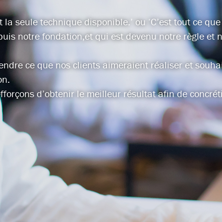
 la seule technique disponible.’ ou ‘C’est tout ce que
epuis notre fondation,et qui est devenu notre règle et 
dre ce que nos clients aimeraient réaliser et souhai
on.
fforçons d’obtenir le meilleur résultat afin de concr