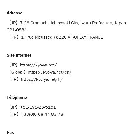
Adresse
【JP】7-28 Otemachi, Ichinoseki-City, Iwate Prefecture, Japan
021-0884
【FR】17 rue Rieussec 78220 VIROFLAY FRANCE
Site internet
【JP】
https://kyo-ya.net/
【Global】
https://kyo-ya.net/en/
【FR】
https://kyo-ya.net/fr/
Téléphone
【JP】
+81-191-23-5161
【FR】
+33(0)6-68-44-83-78
Fax