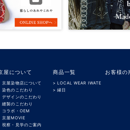
京屋について
商品一覧
お客様の
> 京屋染物店について
> LOCAL WEAR IWATE
> 染色のこだわり
> 縁日
> デザインのこだわり
> 縫製のこだわり
> コラボ・OEM
> 京屋MOVIE
> 視察・見学のご案内