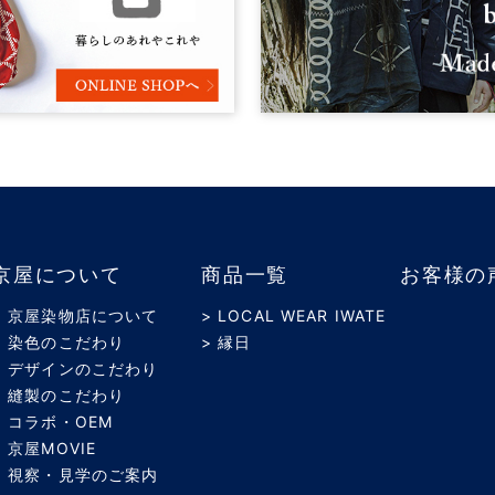
京屋について
商品一覧
お客様の
> 京屋染物店について
> LOCAL WEAR IWATE
> 染色のこだわり
> 縁日
> デザインのこだわり
> 縫製のこだわり
> コラボ・OEM
> 京屋MOVIE
> 視察・見学のご案内