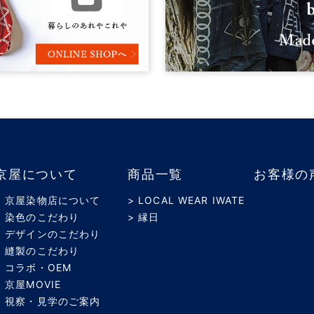
京屋について
商品一覧
お客様の
> 京屋染物店について
> LOCAL WEAR IWATE
> 染色のこだわり
> 縁日
> デザインのこだわり
> 縫製のこだわり
> コラボ・OEM
> 京屋MOVIE
> 視察・見学のご案内