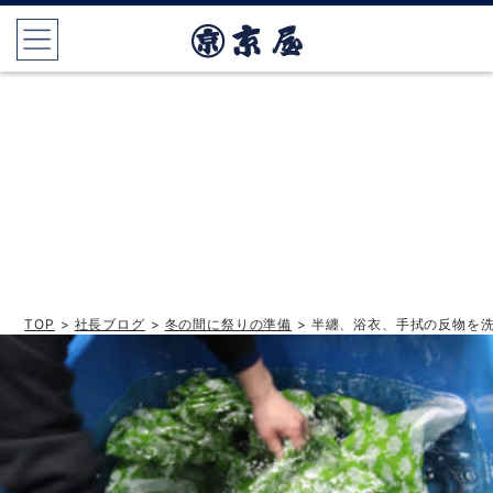
TOP
>
社長ブログ
>
冬の間に祭りの準備
> 半纏、浴衣、手拭の反物を