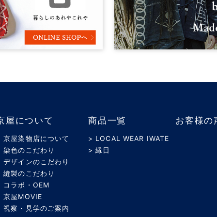
京屋について
商品一覧
お客様の
> 京屋染物店について
> LOCAL WEAR IWATE
> 染色のこだわり
> 縁日
> デザインのこだわり
> 縫製のこだわり
> コラボ・OEM
> 京屋MOVIE
> 視察・見学のご案内