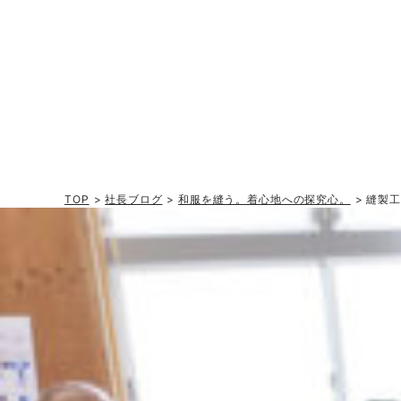
TOP
>
社長ブログ
>
和服を縫う。着心地への探究心。
> 縫製