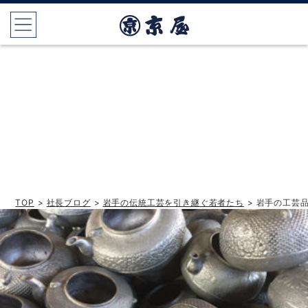
TOP
>
社長ブログ
>
岩手の伝統工芸を引き継ぐ若者たち
> 岩手の工芸