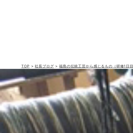
TOP
>
社長ブログ
>
福島の伝統工芸から感じるもの（研修1日