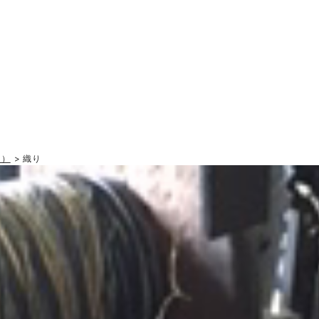
目）
> 織り