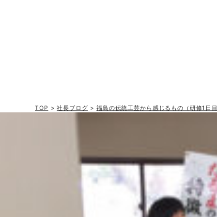
TOP
>
社長ブログ
>
福島の伝統工芸から感じるもの（研修1日