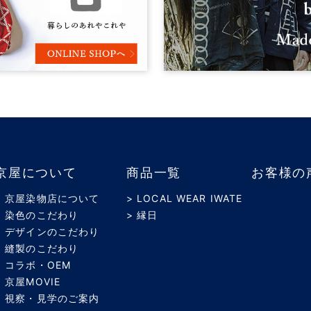
京屋について
商品一覧
お客様の
> 京屋染物店について
> LOCAL WEAR IWATE
> 染色のこだわり
> 縁日
> デザインのこだわり
> 縫製のこだわり
> コラボ・OEM
> 京屋MOVIE
> 視察・見学のご案内