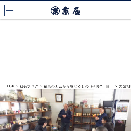
TOP
>
社長ブログ
>
福島の工芸から感じるもの（研修2日目）
> 大堀