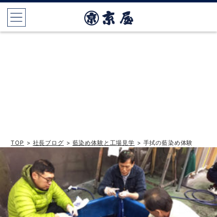
TOP
>
社長ブログ
>
藍染め体験と工場見学
> 手拭の藍染め体験