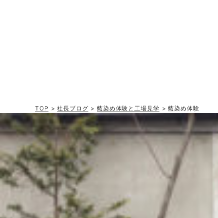
TOP
>
社長ブログ
>
藍染め体験と工場見学
> 藍染め体験