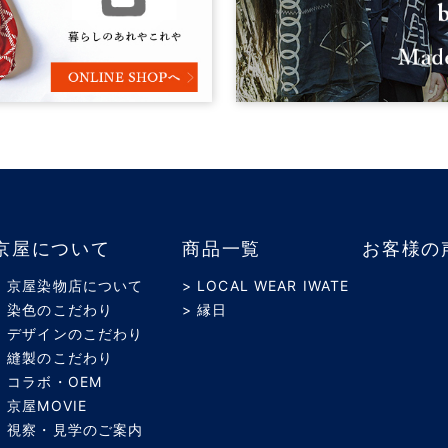
京屋について
商品一覧
お客様の
> 京屋染物店について
> LOCAL WEAR IWATE
> 染色のこだわり
> 縁日
> デザインのこだわり
> 縫製のこだわり
> コラボ・OEM
> 京屋MOVIE
> 視察・見学のご案内