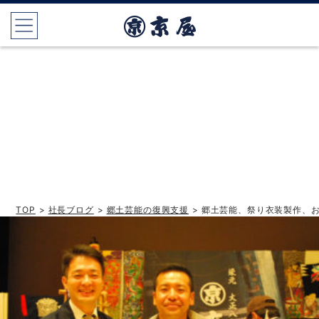
TOP
>
社長ブログ
>
郷土芸能の復興支援
> 郷土芸能、祭り衣装製作、