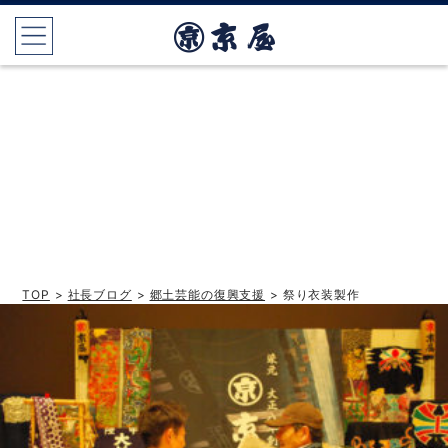
TOP
>
社長ブログ
>
郷土芸能の復興支援
> 祭り衣装製作