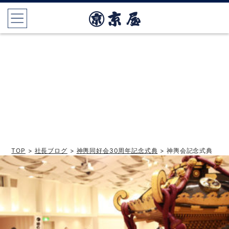
TOP
>
社長ブログ
>
神輿同好会30周年記念式典
> 神輿会記念式典