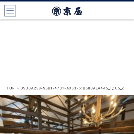
TOP
> D5D0A238-95B1-4731-A053-51B58BAEA445_1_105_c