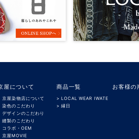
京屋について
商品一覧
お客様の
> 京屋染物店について
> LOCAL WEAR IWATE
> 染色のこだわり
> 縁日
> デザインのこだわり
> 縫製のこだわり
> コラボ・OEM
> 京屋MOVIE