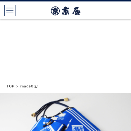
TOP
> image06_1