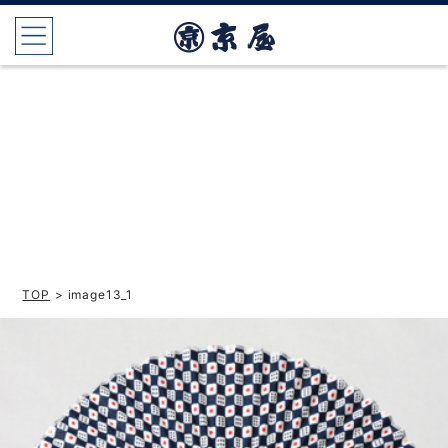
TOP
> image13_1