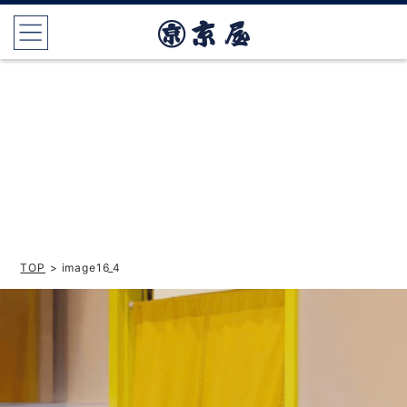
TOP
> image16_4