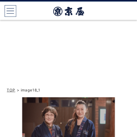
TOP
> image18_1