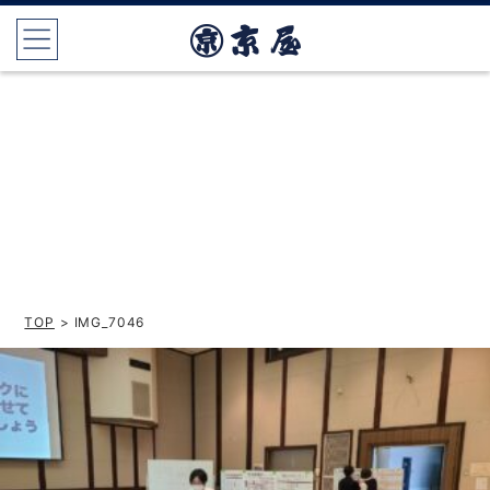
TOP
> IMG_7046