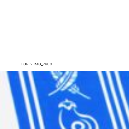
TOP
> IMG_7600