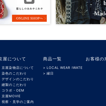
京屋について
商品一覧
お客様の
> 京屋染物店について
> LOCAL WEAR IWATE
> 染色のこだわり
> 縁日
> デザインのこだわり
> 縫製のこだわり
> コラボ・OEM
> 京屋MOVIE
> 視察・見学のご案内