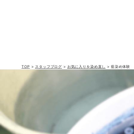
TOP
>
スタッフブログ
>
お気に入りを染め直し
> 藍染め体験