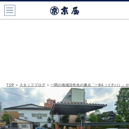
TOP
>
スタッフブログ
>
一関の地域活性化の拠点「一BA（イチバ）」