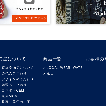
京屋について
商品一覧
お客様の
> 京屋染物店について
> LOCAL WEAR IWATE
> 染色のこだわり
> 縁日
> デザインのこだわり
> 縫製のこだわり
> コラボ・OEM
> 京屋MOVIE
> 視察・見学のご案内