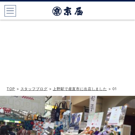
TOP
>
スタッフブログ
>
上野駅で産直市に出店しました
> 01