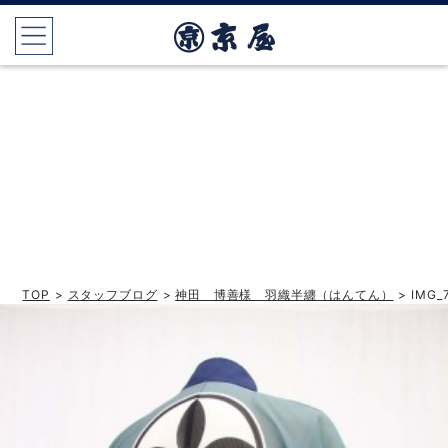
TOP
>
スタッフブログ
>
神田 博善様 羽織半纏（はんてん）
> IMG_