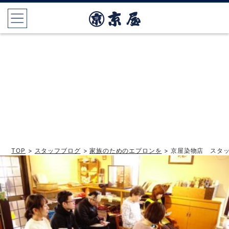
TOP
>
スタッフブログ
>
家族のためのエプロンを
> 京屋染物店 スタ