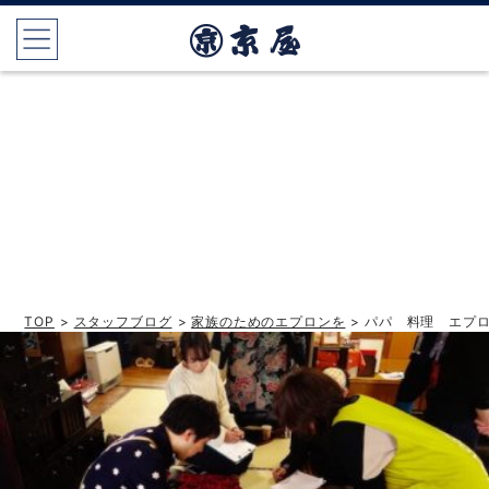
TOP
>
スタッフブログ
>
家族のためのエプロンを
> パパ 料理 エプ