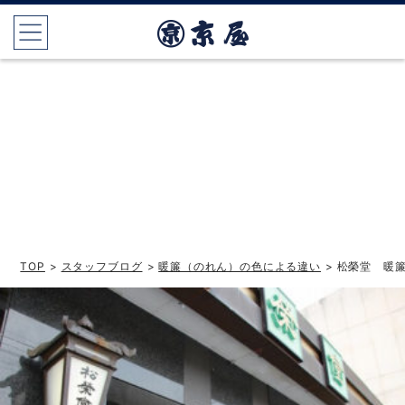
TOP
>
スタッフブログ
>
暖簾（のれん）の色による違い
> 松榮堂 暖