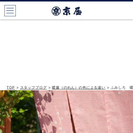
TOP
>
スタッフブログ
>
暖簾（のれん）の色による違い
> ふみしろ 