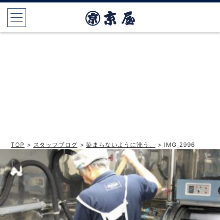
TOP
>
スタッフブログ
>
染まらないように洗う。
> IMG_2996