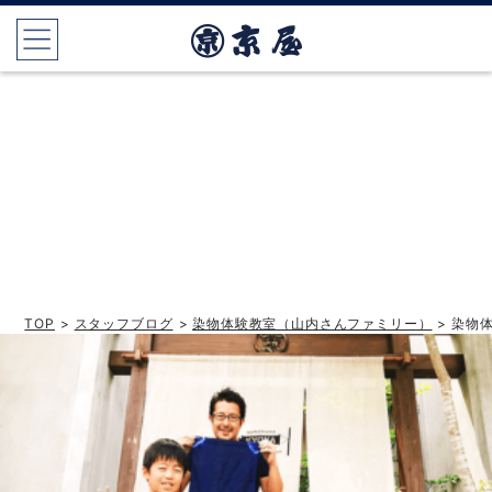
TOP
>
スタッフブログ
>
染物体験教室（山内さんファミリー）
> 染物