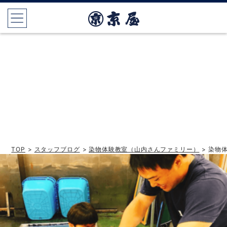
TOP
>
スタッフブログ
>
染物体験教室（山内さんファミリー）
> 染物