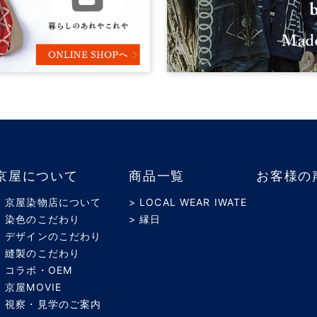
京屋について
商品一覧
お客様の
> 京屋染物店について
> LOCAL WEAR IWATE
> 染色のこだわり
> 縁日
> デザインのこだわり
> 縫製のこだわり
> コラボ・OEM
> 京屋MOVIE
> 視察・見学のご案内