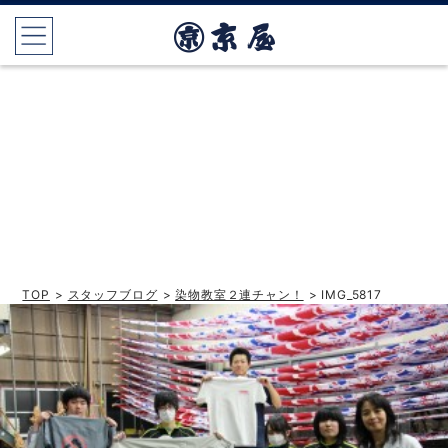
TOP
>
スタッフブログ
>
染物教室２連チャン！
> IMG_5817