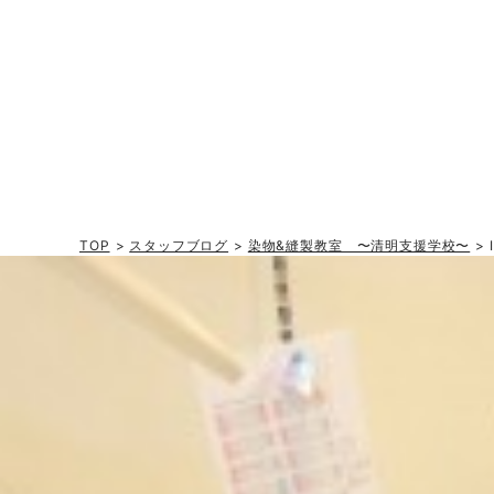
TOP
>
スタッフブログ
>
染物&縫製教室 〜清明支援学校〜
> 