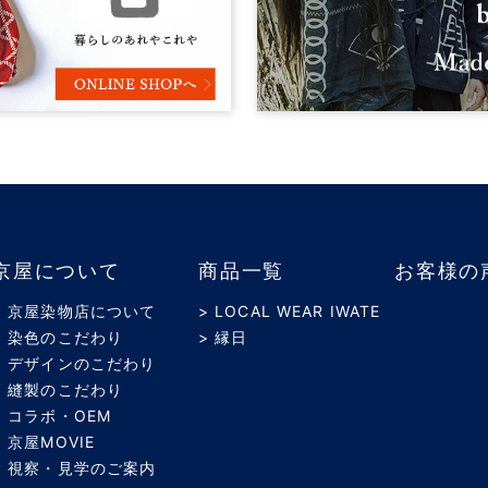
京屋について
商品一覧
お客様の
> 京屋染物店について
> LOCAL WEAR IWATE
> 染色のこだわり
> 縁日
> デザインのこだわり
> 縫製のこだわり
> コラボ・OEM
> 京屋MOVIE
> 視察・見学のご案内