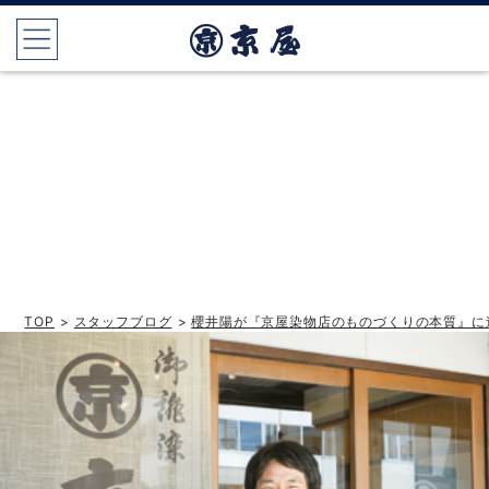
TOP
>
スタッフブログ
>
櫻井陽が『京屋染物店のものづくりの本質』に