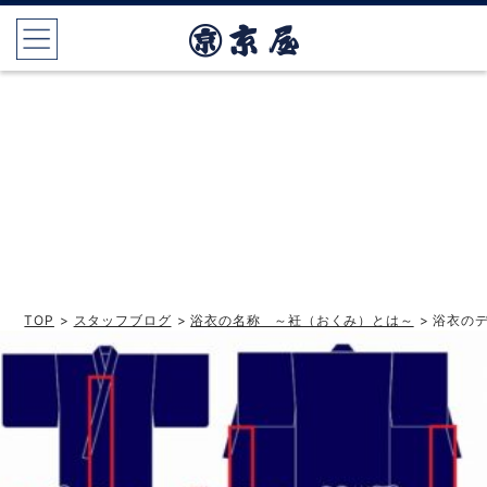
TOP
>
スタッフブログ
>
浴衣の名称 ～衽（おくみ）とは～
> 浴衣の