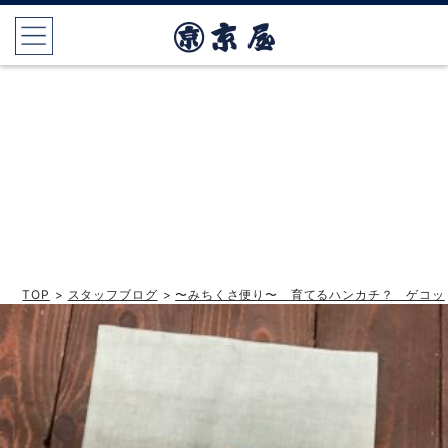
TOP
>
スタッフブログ
>
〜みちくさ便り〜 育てるハンカチ？ ゲコッ