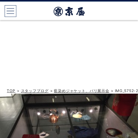
TOP
>
スタッフブログ
>
藍染めジャケット、パリ展示会
> IMG_5752-