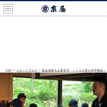
TOP
>
スタッフブログ
>
藍染体験＆企業見学 ～トヨタ東日本学園様～