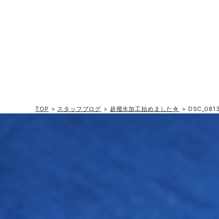
TOP
>
スタッフブログ
>
超撥水加工始めました☆
> DSC_081