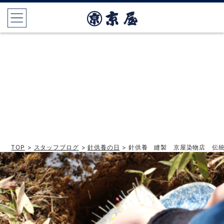
TOP
>
スタッフブログ
>
針供養の日
> 針供養 縫製 京屋染物店 伝統