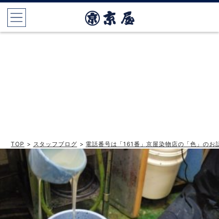
TOP
>
スタッフブログ
>
電話番号は「161番」京屋染物店の「色」のお