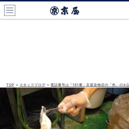
TOP
>
スタッフブログ
>
電話番号は「161番」京屋染物店の「色」のお